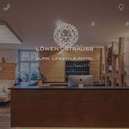
0
8
3
2
2
8
0
0
0
8
0