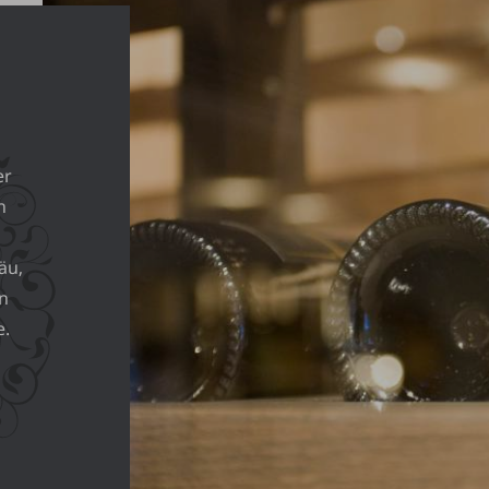
er
n
äu,
en
e.