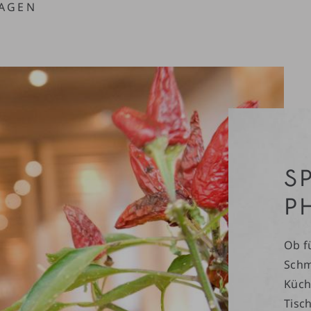
RAGEN
S
P
Ob f
Schm
Küch
Tisch