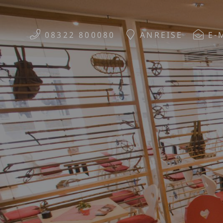
08322 800080
ANREISE
E-