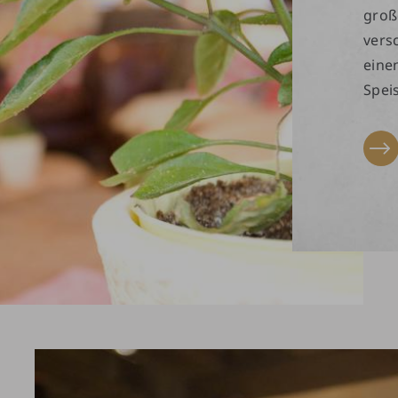
groß
vers
eine
Spei