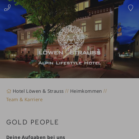
0
8
3
2
2
8
0
0
0
8
0
Hotel Löwen & Strauss
Heimkommen
Team & Karriere
GOLD PEOPLE
Deine Aufgaben bei uns